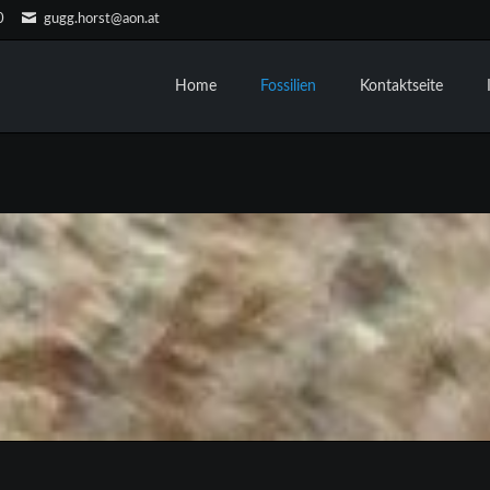
0
gugg.horst@aon.at
Home
Fossilien
Kontaktseite
Jura
Solnhofner Plattenkalk
Allgemeine Funde