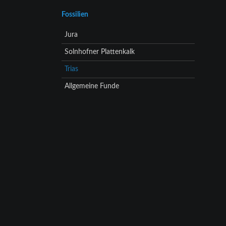
Navigation
Fossilien
überspringen
Jura
Solnhofner Plattenkalk
Trias
Allgemeine Funde